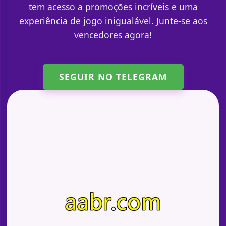
tem acesso a promoções incríveis e uma
experiência de jogo inigualável. Junte-se aos
vencedores agora!
SEGUIR NO TELEGRAM