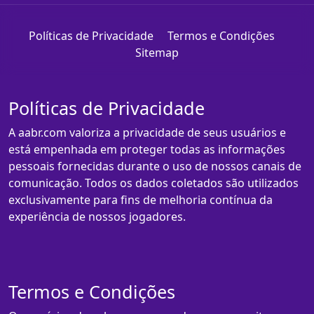
Políticas de Privacidade
Termos e Condições
Sitemap
Políticas de Privacidade
A aabr.com valoriza a privacidade de seus usuários e
está empenhada em proteger todas as informações
pessoais fornecidas durante o uso de nossos canais de
comunicação. Todos os dados coletados são utilizados
exclusivamente para fins de melhoria contínua da
experiência de nossos jogadores.
Termos e Condições