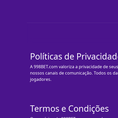
Políticas de Privacida
A 998BET.com valoriza a privacidade de se
nossos canais de comunicação. Todos os dad
jogadores.
Termos e Condições