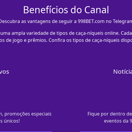
Benefícios do Canal
Descubra as vantagens de seguir a 998BET.com no Telegra
ma ampla variedade de tipos de caça-níqueis online. Cada
los de jogo e prêmios. Confira os tipos de caça-níqueis dis
vos
Notíci
m, promoções especiais
Fique por dentro d
s únicos!
eventos da 