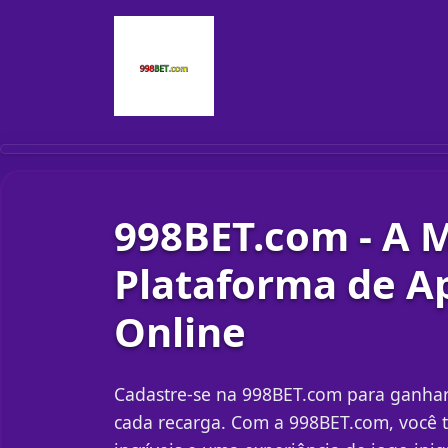
998BET.com - A 
Plataforma de A
Online
Cadastre-se na 998BET.com para ganha
cada recarga. Com a 998BET.com, você