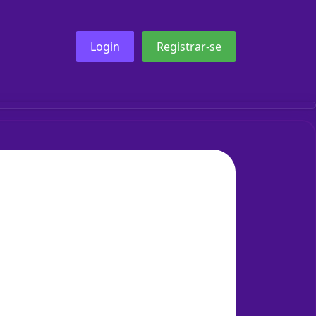
Login
Registrar-se