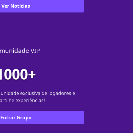
Ver Notícias
munidade VIP
1000+
unidade exclusiva de jogadores e
rtilhe experiências!
Entrar Grupo