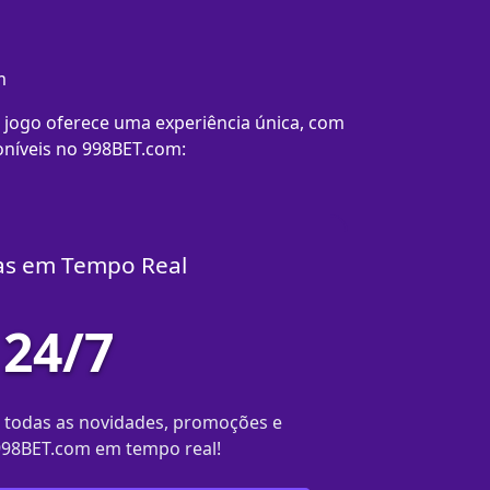
m
 jogo oferece uma experiência única, com
poníveis no 998BET.com:
as em Tempo Real
24/7
e todas as novidades, promoções e
998BET.com em tempo real!