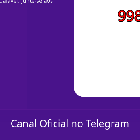
ualável. Junte-se aos
Canal Oficial no Telegram