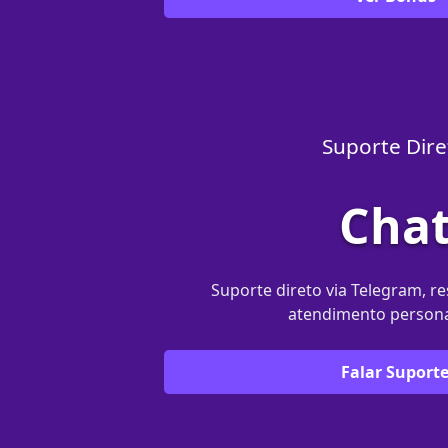
Suporte Dire
Cha
Suporte direto via Telegram, r
atendimento persona
Falar Suport