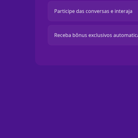
Participe das conversas e interaja
Receba bônus exclusivos automati