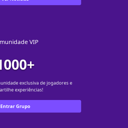
munidade VIP
1000+
unidade exclusiva de jogadores e
rtilhe experiências!
Entrar Grupo