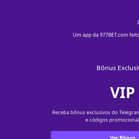
Um app da 977BET.com feito 
Bônus Exclusi
VIP
Receba bônus exclusivos do Telegra
e códigos promocionai
Ver Bônus