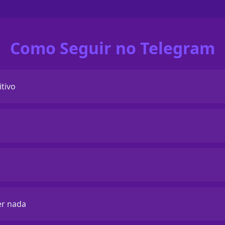
Como Seguir no Telegram
tivo
er nada