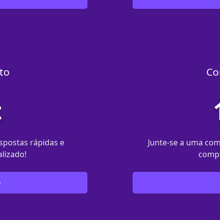
to
Co
t
espostas rápidas e
Junte-se a uma com
lizado!
compa
e