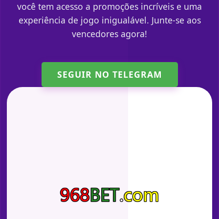
você tem acesso a promoções incríveis e uma
experiência de jogo inigualável. Junte-se aos
vencedores agora!
SEGUIR NO TELEGRAM