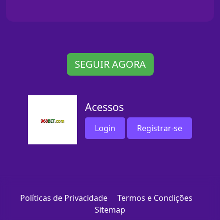
SEGUIR AGORA
Acessos
Login
Registrar-se
Políticas de Privacidade
Termos e Condições
Sitemap