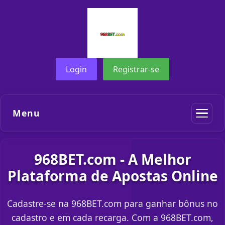
Login
Registrar-se
Menu
968BET.com - A Melhor
Plataforma de Apostas Online
Cadastre-se na 968BET.com para ganhar bônus no
cadastro e em cada recarga. Com a 968BET.com,