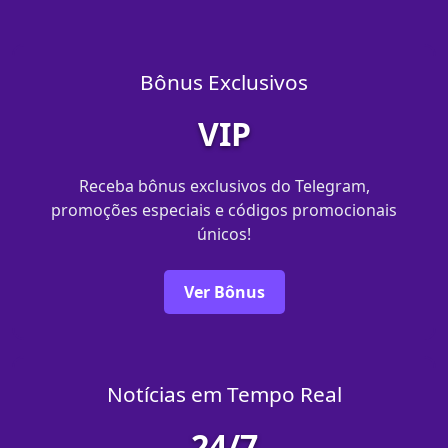
Bônus Exclusivos
VIP
Receba bônus exclusivos do Telegram,
promoções especiais e códigos promocionais
únicos!
Ver Bônus
Notícias em Tempo Real
24/7