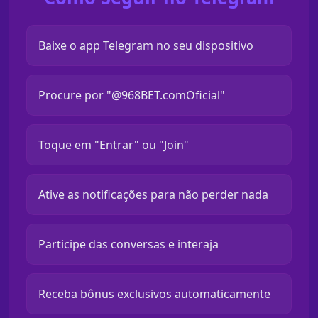
Baixe o app Telegram no seu dispositivo
Procure por "@968BET.comOficial"
Toque em "Entrar" ou "Join"
Ative as notificações para não perder nada
Participe das conversas e interaja
Receba bônus exclusivos automaticamente