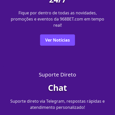
Fique por dentro de todas as novidades,
promoções e eventos da 968BET.com em tempo
real!
Ver Notícias
Suporte Direto
Chat
Suporte direto via Telegram, respostas rápidas e
atendimento personalizado!