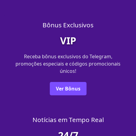
Bônus Exclusivos
VIP
Receba bônus exclusivos do Telegram,
promoções especiais e códigos promocionais
únicos!
Ver Bônus
Notícias em Tempo Real
24/7