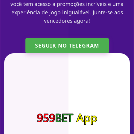
você tem acesso a promoções incríveis e uma
experiência de jogo inigualável. Junte-se aos
vencedores agora!
SEGUIR NO TELEGRAM