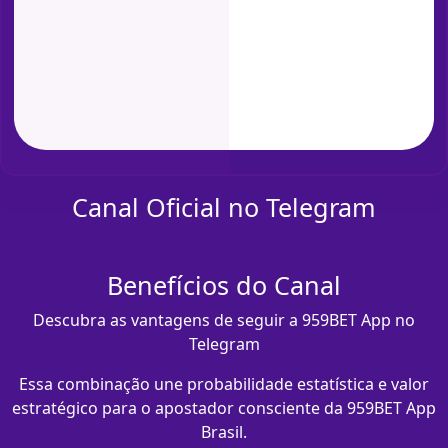
Canal Oficial no Telegram
Benefícios do Canal
Descubra as vantagens de seguir a 959BET App no
Telegram
Essa combinação une probabilidade estatística e valor
estratégico para o apostador consciente da 959BET App
Brasil.