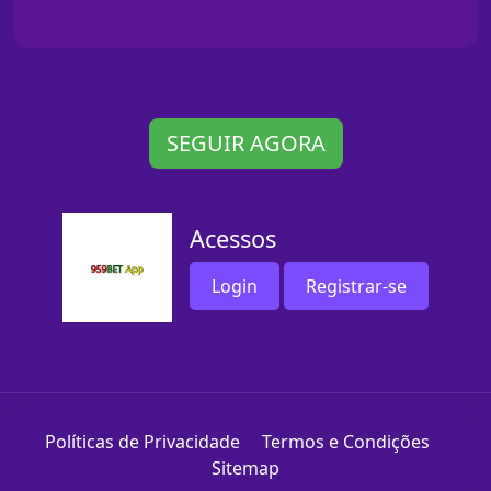
SEGUIR AGORA
Acessos
Login
Registrar-se
Políticas de Privacidade
Termos e Condições
Sitemap