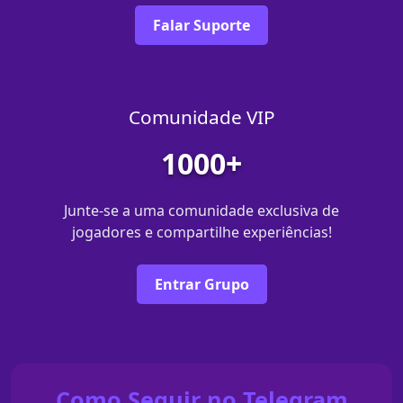
Falar Suporte
Comunidade VIP
1000+
Junte-se a uma comunidade exclusiva de
jogadores e compartilhe experiências!
Entrar Grupo
Como Seguir no Telegram