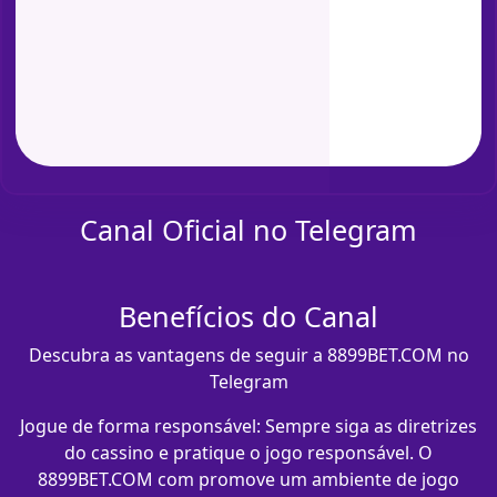
Canal Oficial no Telegram
Benefícios do Canal
Descubra as vantagens de seguir a 8899BET.COM no
Telegram
Jogue de forma responsável: Sempre siga as diretrizes
do cassino e pratique o jogo responsável. O
8899BET.COM com​ promove um ambiente de jogo