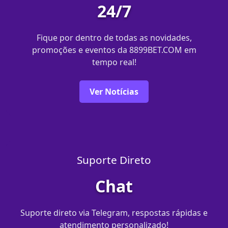
24/7
Fique por dentro de todas as novidades,
promoções e eventos da 8899BET.COM em
tempo real!
Ver Notícias
Suporte Direto
Chat
Suporte direto via Telegram, respostas rápidas e
atendimento personalizado!