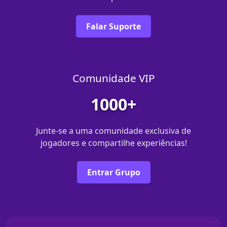
Falar Suporte
Comunidade VIP
1000+
Junte-se a uma comunidade exclusiva de
jogadores e compartilhe experiências!
Entrar Grupo