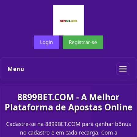
Login
Registrar-se
Menu
8899BET.COM - A Melhor
Plataforma de Apostas Online
Cadastre-se na 8899BET.COM para ganhar bônus
no cadastro e em cada recarga. Com a