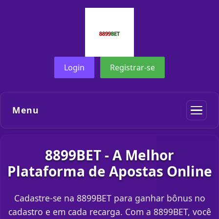
Login
Registrar-se
Menu
8899BET - A Melhor
Plataforma de Apostas Online
Cadastre-se na 8899BET para ganhar bônus no
cadastro e em cada recarga. Com a 8899BET, você