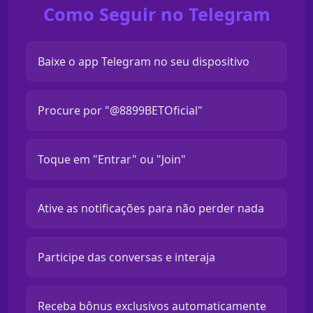
Como Seguir no Telegram
Baixe o app Telegram no seu dispositivo
Procure por "@8899BETOficial"
Toque em "Entrar" ou "Join"
Ative as notificações para não perder nada
Participe das conversas e interaja
Receba bônus exclusivos automaticamente