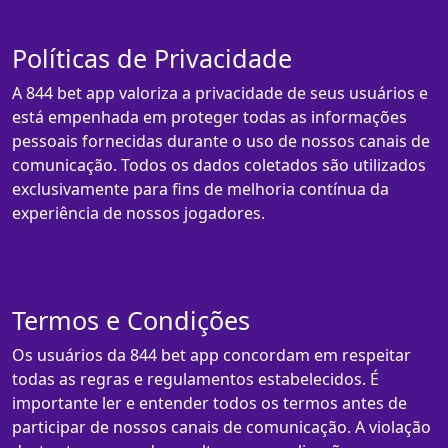
Políticas de Privacidade
A 844 bet app valoriza a privacidade de seus usuários e
está empenhada em proteger todas as informações
pessoais fornecidas durante o uso de nossos canais de
comunicação. Todos os dados coletados são utilizados
exclusivamente para fins de melhoria contínua da
experiência de nossos jogadores.
Termos e Condições
Os usuários da 844 bet app concordam em respeitar
todas as regras e regulamentos estabelecidos. É
importante ler e entender todos os termos antes de
participar de nossos canais de comunicação. A violação