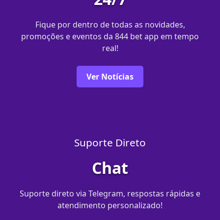
Fique por dentro de todas as novidades,
promoções e eventos da 844 bet app em tempo
real!
Ver Notícias
Suporte Direto
Chat
Suporte direto via Telegram, respostas rápidas e
atendimento personalizado!