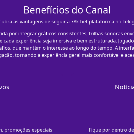
Benefícios do Canal
ubra as vantagens de seguir a 78k bet plataforma no Tel
ida por integrar gráficos consistentes, trilhas sonoras en
e cada experiência seja imersiva e bem estruturada. Jogad
fios, que mantém o interesse ao longo do tempo. A interf
ação, tornando a experiência geral mais confortável e aces
vos
Notíci
m, promoções especiais
Fique por dentro d