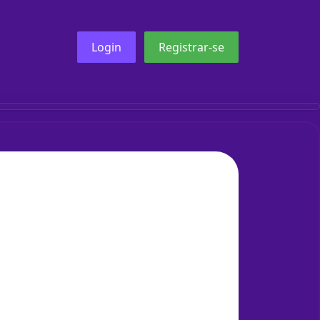
Login
Registrar-se