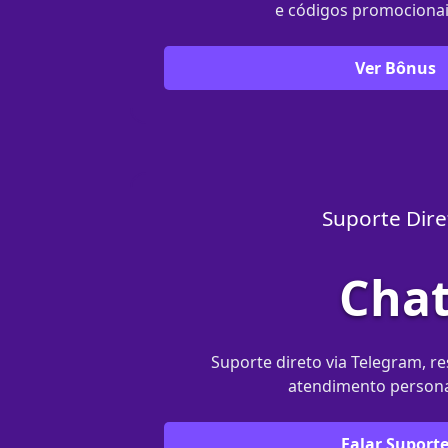
e códigos promocionai
Ver Bônus
Suporte Dire
Cha
Suporte direto via Telegram, r
atendimento persona
Falar Suport