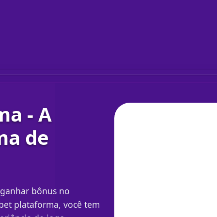
ma - A
ma de
a ganhar bônus no
bet plataforma, você tem