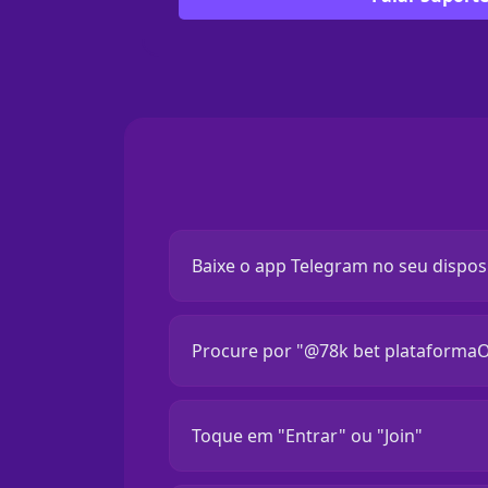
Baixe o app Telegram no seu disposi
Procure por "@78k bet plataformaOf
Toque em "Entrar" ou "Join"