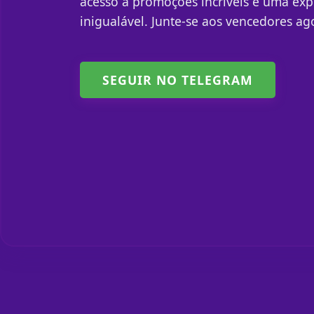
acesso a promoções incríveis e uma exp
inigualável. Junte-se aos vencedores ag
SEGUIR NO TELEGRAM