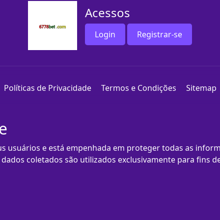
Acessos
Login
Registrar-se
Políticas de Privacidade
Termos e Condições
Sitemap
de
eus usuários e está empenhada em proteger todas as infor
dados coletados são utilizados exclusivamente para fins d