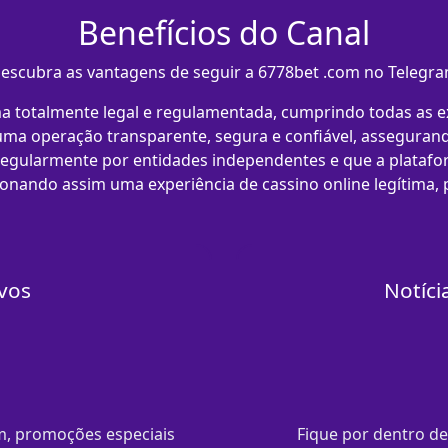
Benefícios do Canal
escubra as vantagens de seguir a 6778bet .com no Telegr
a totalmente legal e regulamentada, cumprindo todas as ex
ma operação transparente, segura e confiável, assegurand
 regularmente por entidades independentes e que a platafor
ionando assim uma experiência de cassino online legítima, 
vos
Notíci
m, promoções especiais
Fique por dentro d