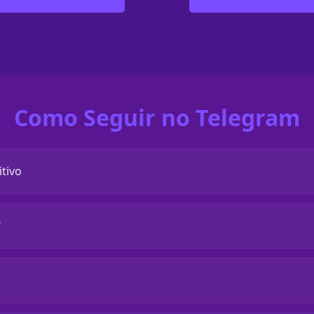
Como Seguir no Telegram
tivo
"