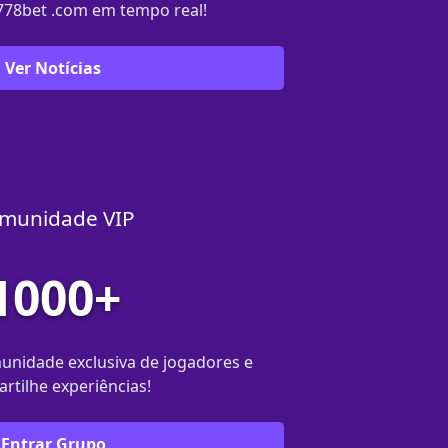
778bet .com em tempo real!
Ver Notícias
munidade VIP
1000+
unidade exclusiva de jogadores e
rtilhe experiências!
Entrar Grupo