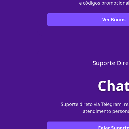
e códigos promocionai
Ver Bônus
Suporte Dire
Cha
Suporte direto via Telegram, r
atendimento persona
Falar Suport