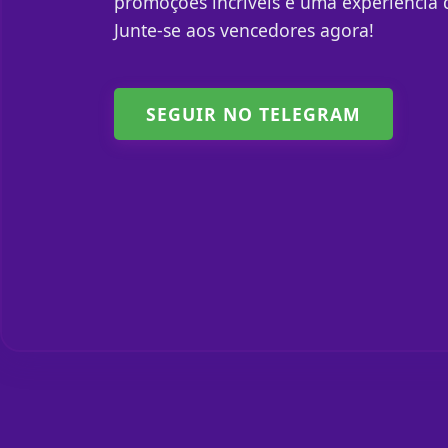
promoções incríveis e uma experiência d
Junte-se aos vencedores agora!
SEGUIR NO TELEGRAM