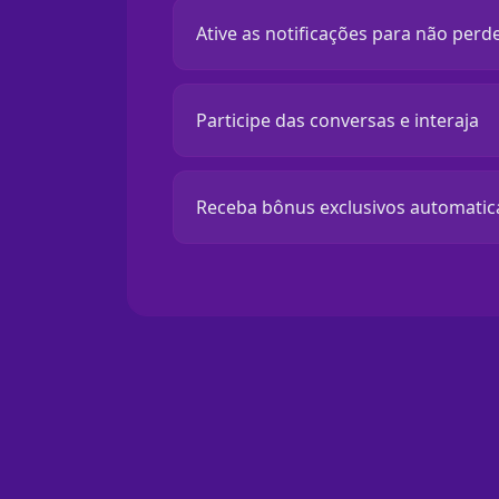
Ative as notificações para não perd
Participe das conversas e interaja
Receba bônus exclusivos automati