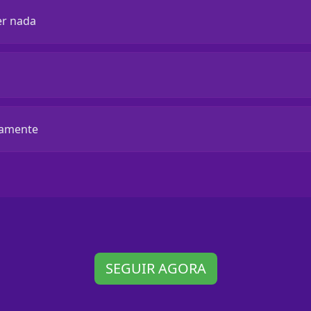
er nada
camente
SEGUIR AGORA