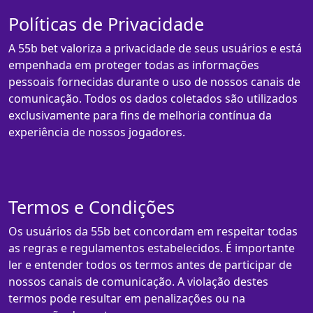
Políticas de Privacidade
A 55b bet valoriza a privacidade de seus usuários e está
empenhada em proteger todas as informações
pessoais fornecidas durante o uso de nossos canais de
comunicação. Todos os dados coletados são utilizados
exclusivamente para fins de melhoria contínua da
experiência de nossos jogadores.
Termos e Condições
Os usuários da 55b bet concordam em respeitar todas
as regras e regulamentos estabelecidos. É importante
ler e entender todos os termos antes de participar de
nossos canais de comunicação. A violação destes
termos pode resultar em penalizações ou na