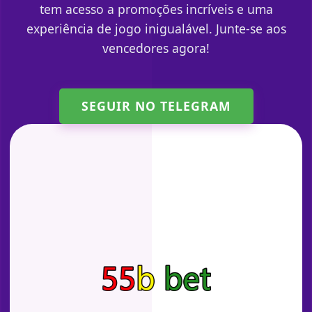
tem acesso a promoções incríveis e uma
experiência de jogo inigualável. Junte-se aos
vencedores agora!
SEGUIR NO TELEGRAM