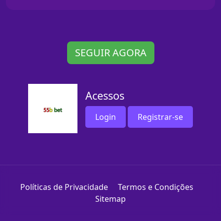
SEGUIR AGORA
Acessos
Login
Registrar-se
Políticas de Privacidade
Termos e Condições
Sitemap