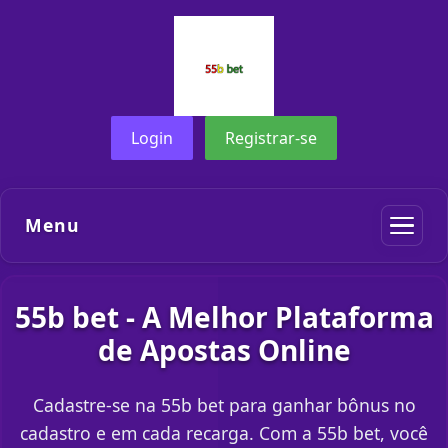
Login
Registrar-se
Menu
55b bet - A Melhor Plataforma
de Apostas Online
Cadastre-se na 55b bet para ganhar bônus no
cadastro e em cada recarga. Com a 55b bet, você