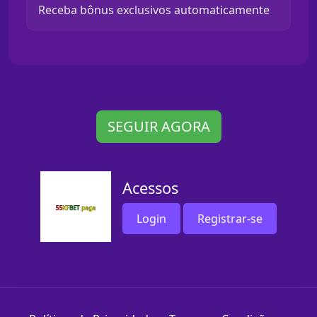
Receba bônus exclusivos automaticamente
SEGUIR AGORA
Acessos
Login
Registrar-se