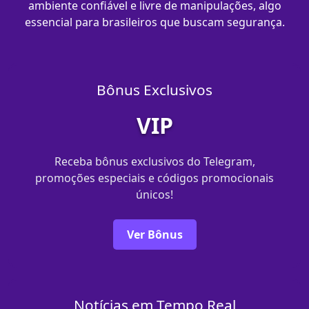
ambiente confiável e livre de manipulações, algo
essencial para brasileiros que buscam segurança.
Bônus Exclusivos
VIP
Receba bônus exclusivos do Telegram,
promoções especiais e códigos promocionais
únicos!
Ver Bônus
Notícias em Tempo Real