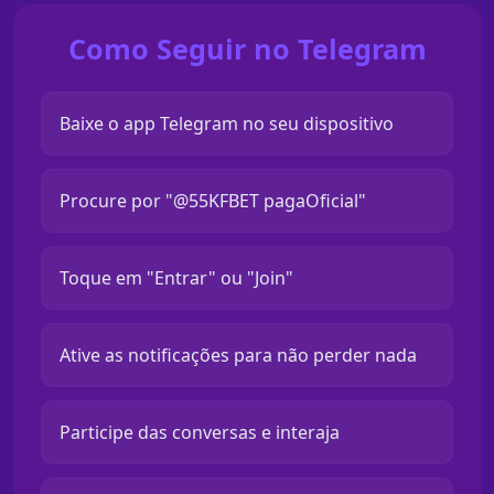
Como Seguir no Telegram
Baixe o app Telegram no seu dispositivo
Procure por "@55KFBET pagaOficial"
Toque em "Entrar" ou "Join"
Ative as notificações para não perder nada
Participe das conversas e interaja