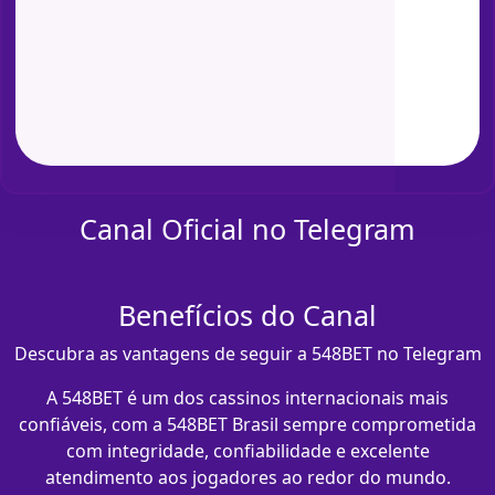
Canal Oficial no Telegram
Benefícios do Canal
Descubra as vantagens de seguir a 548BET no Telegram
A 548BET é um dos cassinos internacionais mais
confiáveis, com a 548BET Brasil sempre comprometida
com integridade, confiabilidade e excelente
atendimento aos jogadores ao redor do mundo.