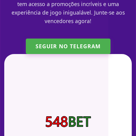
tem acesso a promoções incríveis e uma
experiência de jogo inigualável. Junte-se aos
vencedores agora!
SEGUIR NO TELEGRAM