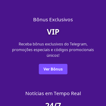
Bônus Exclusivos
VIP
Receba bônus exclusivos do Telegram,
promoções especiais e códigos promocionais
únicos!
Ver Bônus
Notícias em Tempo Real
24/7