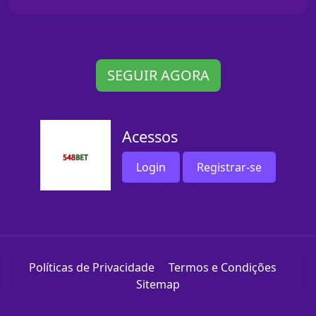
SEGUIR AGORA
Acessos
Login
Registrar-se
Políticas de Privacidade
Termos e Condições
Sitemap