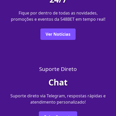
Fique por dentro de todas as novidades,
promoções e eventos da 548BET em tempo real!
Ver Notícias
Suporte Direto
Chat
Suporte direto via Telegram, respostas rápidas e
atendimento personalizado!