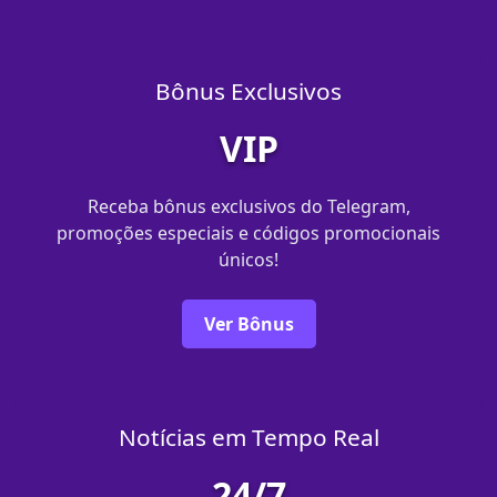
Bônus Exclusivos
VIP
Receba bônus exclusivos do Telegram,
promoções especiais e códigos promocionais
únicos!
Ver Bônus
Notícias em Tempo Real
24/7