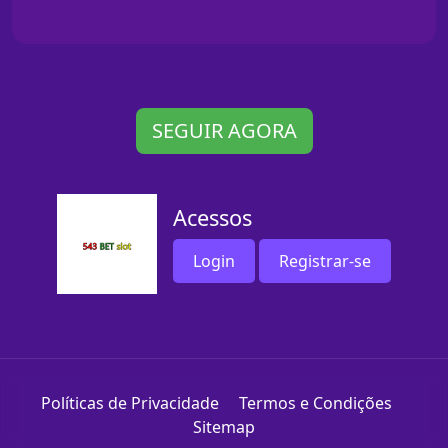
SEGUIR AGORA
Acessos
Login
Registrar-se
Políticas de Privacidade
Termos e Condições
Sitemap