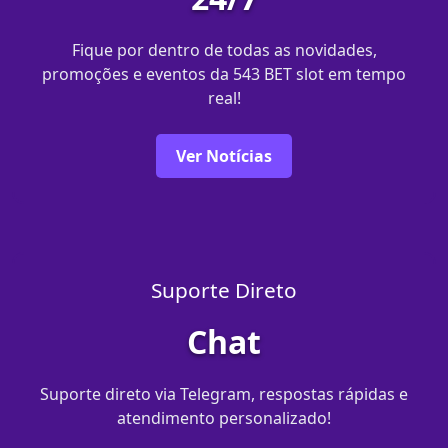
Fique por dentro de todas as novidades,
promoções e eventos da 543 BET slot em tempo
real!
Ver Notícias
Suporte Direto
Chat
Suporte direto via Telegram, respostas rápidas e
atendimento personalizado!