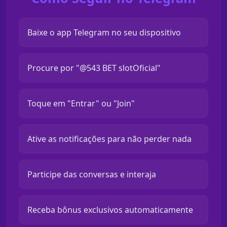
Baixe o app Telegram no seu dispositivo
Procure por "@543 BET slotOficial"
Toque em "Entrar" ou "Join"
Ative as notificações para não perder nada
Participe das conversas e interaja
Receba bônus exclusivos automaticamente