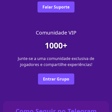
Falar Suporte
Comunidade VIP
1000+
Junte-se a uma comunidade exclusiva de
jogadores e compartilhe experiências!
Entrar Grupo
Como Seguir no Telegram