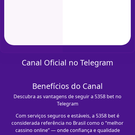
Canal Oficial no Telegram
Benefícios do Canal
Descubra as vantagens de seguir a 5358 bet no
Telegram
Com serviços seguros e estáveis, a 5358 bet é
considerada referência no Brasil como o “melhor
cassino online” — onde confiança e qualidade