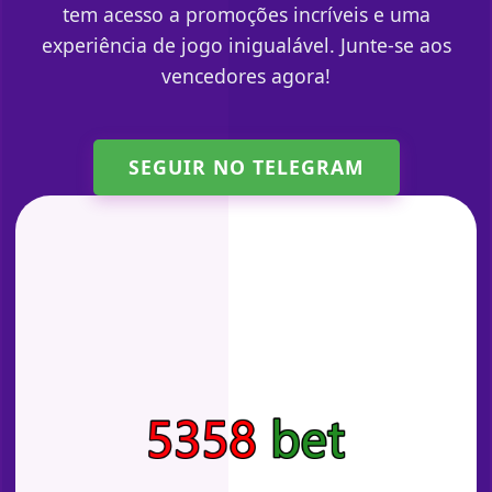
tem acesso a promoções incríveis e uma
experiência de jogo inigualável. Junte-se aos
vencedores agora!
SEGUIR NO TELEGRAM