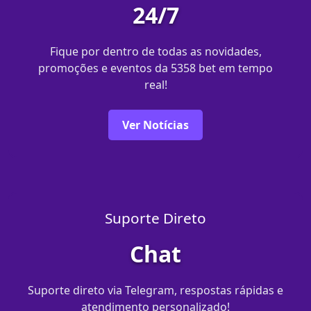
24/7
Fique por dentro de todas as novidades,
promoções e eventos da 5358 bet em tempo
real!
Ver Notícias
Suporte Direto
Chat
Suporte direto via Telegram, respostas rápidas e
atendimento personalizado!