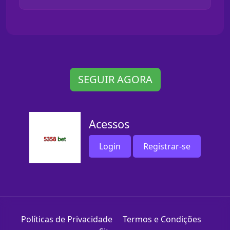
SEGUIR AGORA
Acessos
Login
Registrar-se
Políticas de Privacidade
Termos e Condições