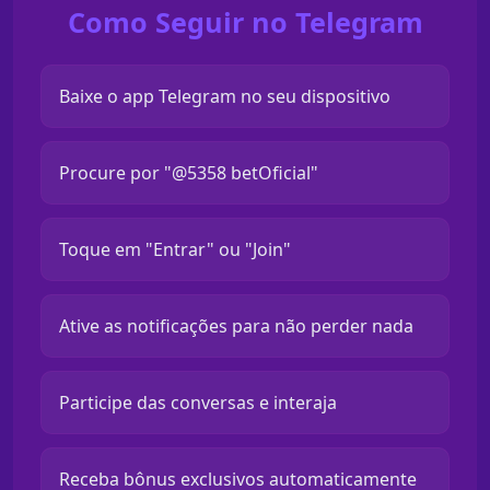
Como Seguir no Telegram
Baixe o app Telegram no seu dispositivo
Procure por "@5358 betOficial"
Toque em "Entrar" ou "Join"
Ative as notificações para não perder nada
Participe das conversas e interaja
Receba bônus exclusivos automaticamente