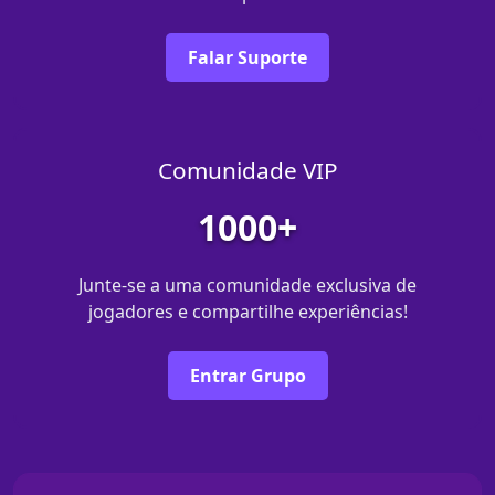
Falar Suporte
Comunidade VIP
1000+
Junte-se a uma comunidade exclusiva de
jogadores e compartilhe experiências!
Entrar Grupo