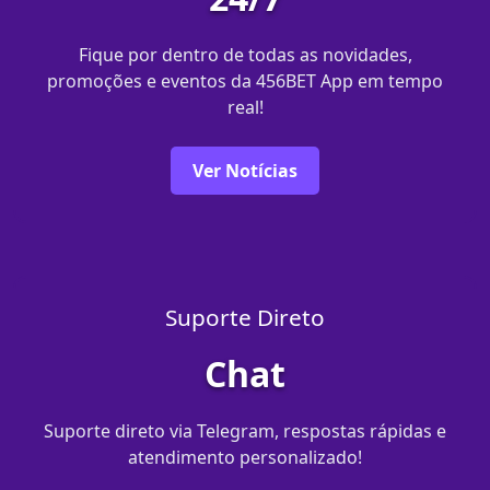
Fique por dentro de todas as novidades,
promoções e eventos da 456BET App em tempo
real!
Ver Notícias
Suporte Direto
Chat
Suporte direto via Telegram, respostas rápidas e
atendimento personalizado!