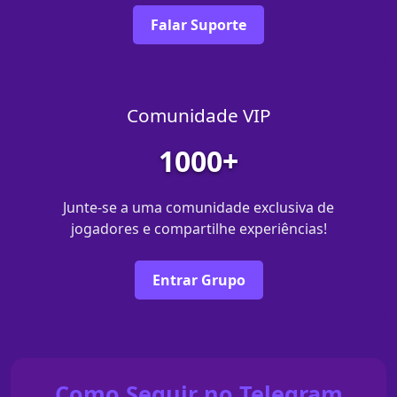
Falar Suporte
Comunidade VIP
1000+
Junte-se a uma comunidade exclusiva de
jogadores e compartilhe experiências!
Entrar Grupo
Como Seguir no Telegram