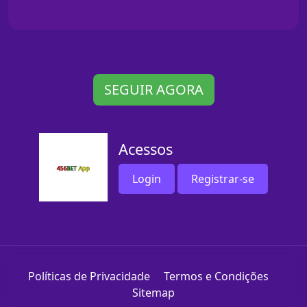
SEGUIR AGORA
Acessos
Login
Registrar-se
Políticas de Privacidade
Termos e Condições
Sitemap