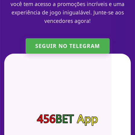
você tem acesso a promoções incríveis e uma
experiência de jogo inigualável. Junte-se aos
vencedores agora!
SEGUIR NO TELEGRAM