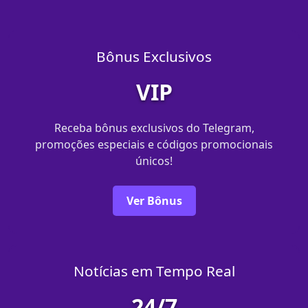
Bônus Exclusivos
VIP
Receba bônus exclusivos do Telegram,
promoções especiais e códigos promocionais
únicos!
Ver Bônus
Notícias em Tempo Real
24/7