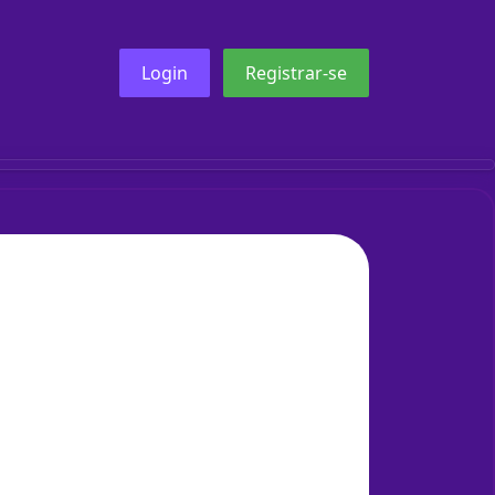
Login
Registrar-se