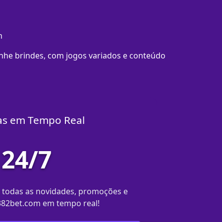
m
anhe brindes, com jogos variados e conteúdo
as em Tempo Real
24/7
e todas as novidades, promoções e
382bet.com em tempo real!