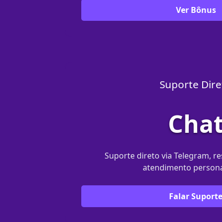
Ver Bônus
Suporte Dire
Cha
Suporte direto via Telegram, r
atendimento persona
Falar Suport