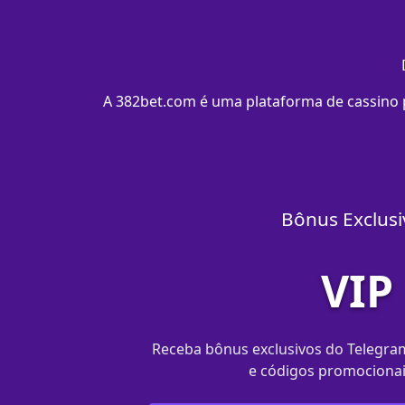
A 382bet.com é uma plataforma de cassino p
Bônus Exclusi
VIP
Receba bônus exclusivos do Telegra
e códigos promocionai