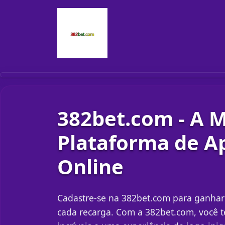
382bet.com - A 
Plataforma de A
Online
Cadastre-se na 382bet.com para ganhar
cada recarga. Com a 382bet.com, você 