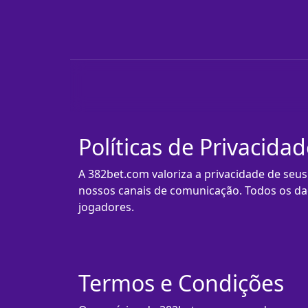
Políticas de Privacida
A 382bet.com valoriza a privacidade de seu
nossos canais de comunicação. Todos os dad
jogadores.
Termos e Condições