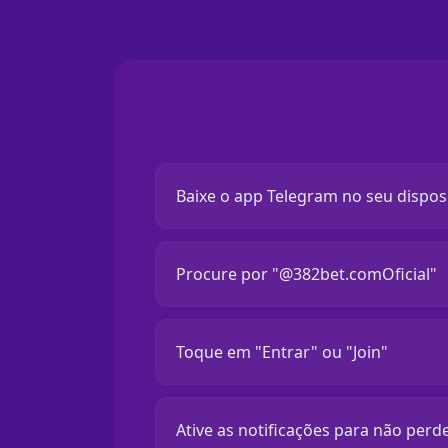
Baixe o app Telegram no seu disposi
Procure por "@382bet.comOficial"
Toque em "Entrar" ou "Join"
Ative as notificações para não perd