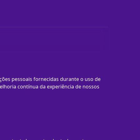
ções pessoais fornecidas durante o uso de
elhoria contínua da experiência de nossos