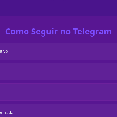
Como Seguir no Telegram
tivo
er nada