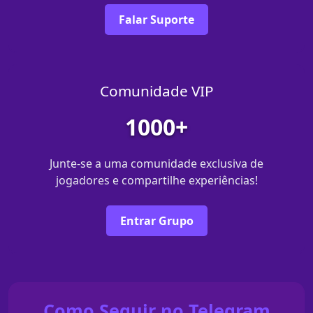
Falar Suporte
Comunidade VIP
1000+
Junte-se a uma comunidade exclusiva de
jogadores e compartilhe experiências!
Entrar Grupo
Como Seguir no Telegram