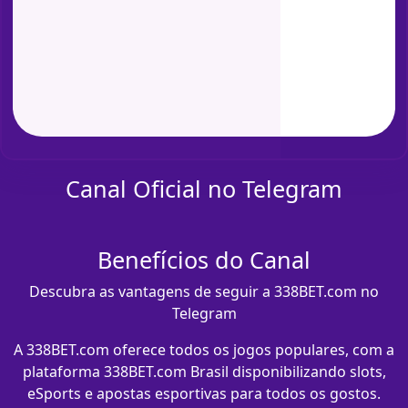
Canal Oficial no Telegram
Benefícios do Canal
Descubra as vantagens de seguir a 338BET.com no
Telegram
A 338BET.com oferece todos os jogos populares, com a
plataforma 338BET.com Brasil disponibilizando slots,
eSports e apostas esportivas para todos os gostos.