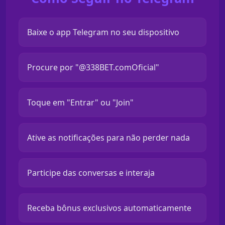
Baixe o app Telegram no seu dispositivo
Procure por "@338BET.comOficial"
Toque em "Entrar" ou "Join"
Ative as notificações para não perder nada
Participe das conversas e interaja
Receba bônus exclusivos automaticamente