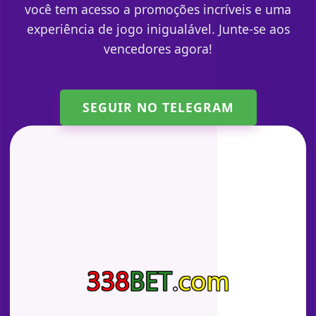
você tem acesso a promoções incríveis e uma
experiência de jogo inigualável. Junte-se aos
vencedores agora!
SEGUIR NO TELEGRAM