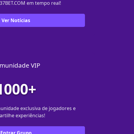
337BET.COM em tempo real!
Ver Notícias
munidade VIP
1000+
unidade exclusiva de jogadores e
rtilhe experiências!
Entrar Grupo