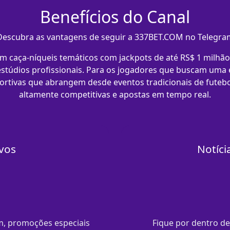
Benefícios do Canal
Descubra as vantagens de seguir a 337BET.COM no Telegra
 caça-níqueis temáticos com jackpots de até RS$ 1 milhão 
estúdios profissionais. Para os jogadores que buscam uma
rtivas que abrangem desde eventos tradicionais de futebol
altamente competitivas e apostas em tempo real.
vos
Notíci
m, promoções especiais
Fique por dentro d