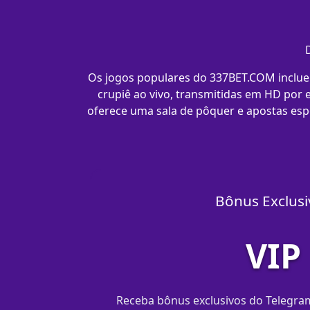
Os jogos populares do 337BET.COM incluem
crupiê ao vivo, transmitidas em HD por 
oferece uma sala de pôquer e apostas espo
Bônus Exclusi
VIP
Receba bônus exclusivos do Telegra