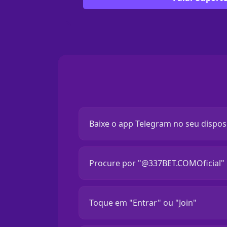
Baixe o app Telegram no seu disposi
Procure por "@337BET.COMOficial"
Toque em "Entrar" ou "Join"