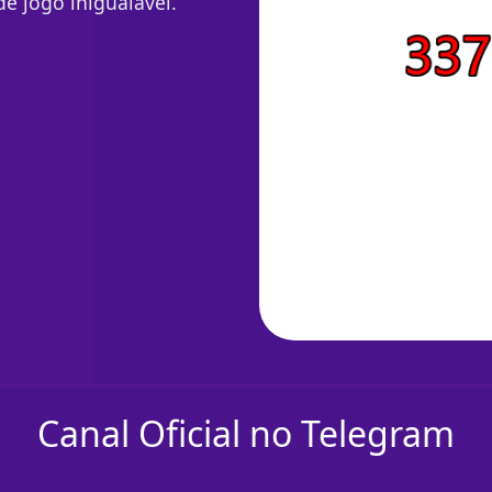
e jogo inigualável.
Canal Oficial no Telegram