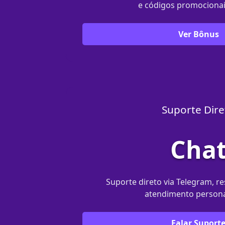
e códigos promocionai
Ver Bônus
Suporte Dire
Cha
Suporte direto via Telegram, r
atendimento persona
Falar Suport