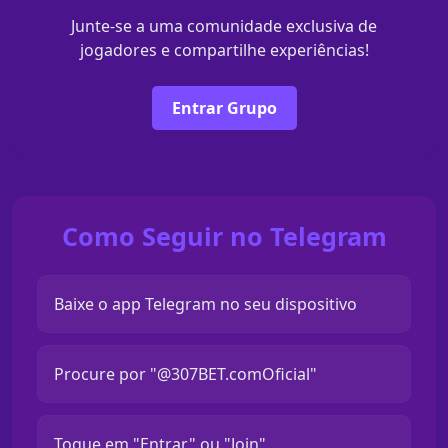
Junte-se a uma comunidade exclusiva de
jogadores e compartilhe experiências!
Entrar Grupo
Como Seguir no Telegram
Baixe o app Telegram no seu dispositivo
Procure por "@307BET.comOficial"
Toque em "Entrar" ou "Join"