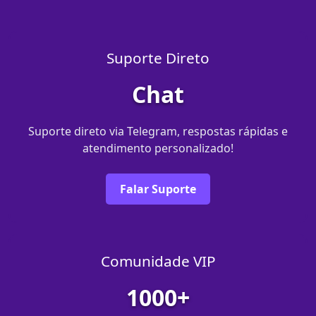
Suporte Direto
Chat
Suporte direto via Telegram, respostas rápidas e
atendimento personalizado!
Falar Suporte
Comunidade VIP
1000+