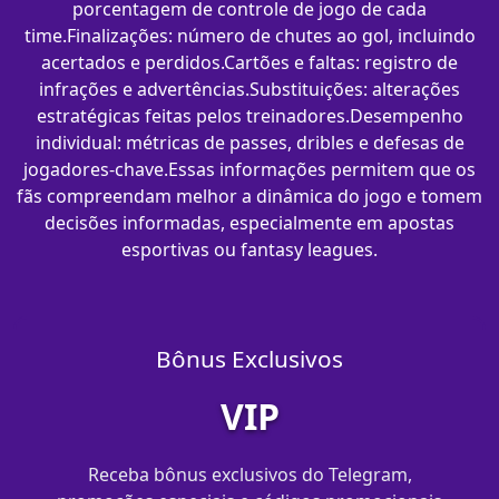
porcentagem de controle de jogo de cada
time.Finalizações: número de chutes ao gol, incluindo
acertados e perdidos.Cartões e faltas: registro de
infrações e advertências.Substituições: alterações
estratégicas feitas pelos treinadores.Desempenho
individual: métricas de passes, dribles e defesas de
jogadores-chave.Essas informações permitem que os
fãs compreendam melhor a dinâmica do jogo e tomem
decisões informadas, especialmente em apostas
esportivas ou fantasy leagues.
Bônus Exclusivos
VIP
Receba bônus exclusivos do Telegram,