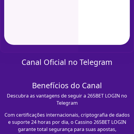
Canal Oficial no Telegram
Benefícios do Canal
Descubra as vantagens de seguir a 265BET LOGIN no
Telegram
Com certificações internacionais, criptografia de dados
e suporte 24 horas por dia, o Cassino 265BET LOGIN
garante total segurança para suas apostas,