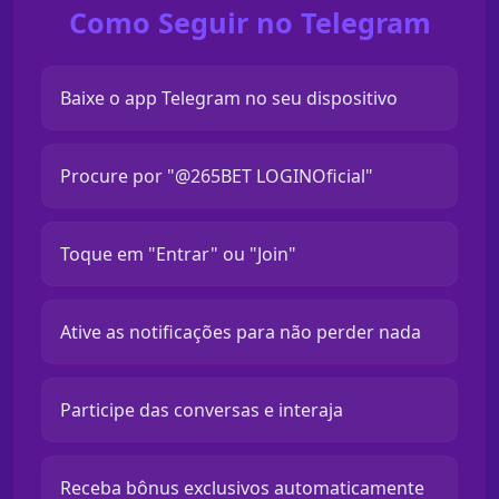
Como Seguir no Telegram
Baixe o app Telegram no seu dispositivo
Procure por "@265BET LOGINOficial"
Toque em "Entrar" ou "Join"
Ative as notificações para não perder nada
Participe das conversas e interaja
Receba bônus exclusivos automaticamente