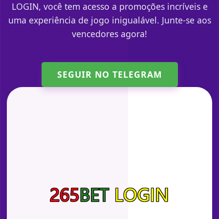
LOGIN, você tem acesso a promoções incríveis e
uma experiência de jogo inigualável. Junte-se aos
vencedores agora!
SEGUIR NO TELEGRAM