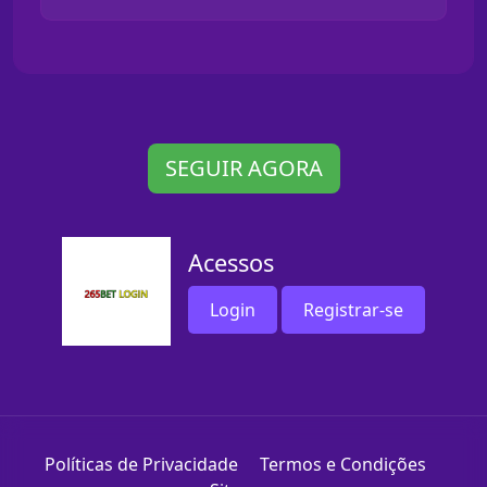
SEGUIR AGORA
Acessos
Login
Registrar-se
Políticas de Privacidade
Termos e Condições