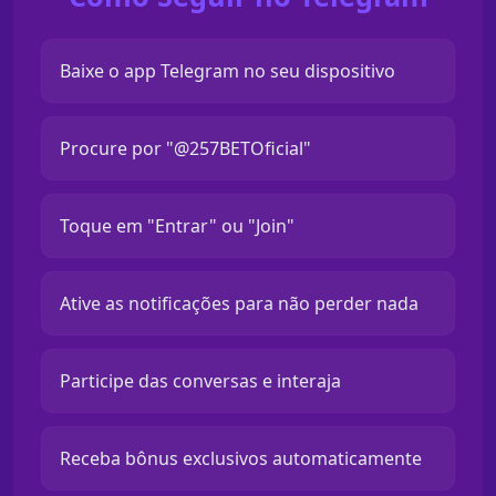
Baixe o app Telegram no seu dispositivo
Procure por "@257BETOficial"
Toque em "Entrar" ou "Join"
Ative as notificações para não perder nada
Participe das conversas e interaja
Receba bônus exclusivos automaticamente