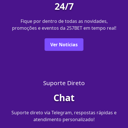
24/7
Fique por dentro de todas as novidades,
promoções e eventos da 257BET em tempo real!
Ver Notícias
Suporte Direto
Chat
Suporte direto via Telegram, respostas rápidas e
atendimento personalizado!