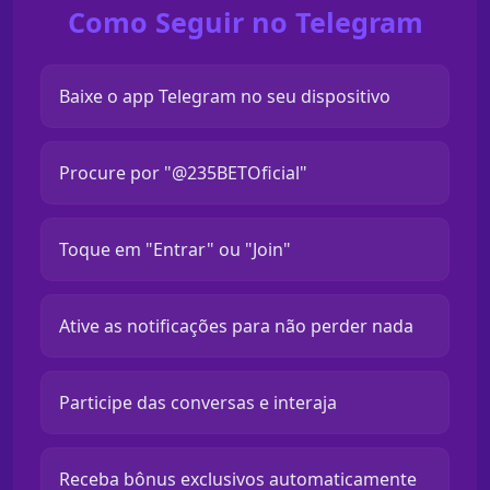
Como Seguir no Telegram
Baixe o app Telegram no seu dispositivo
Procure por "@235BETOficial"
Toque em "Entrar" ou "Join"
Ative as notificações para não perder nada
Participe das conversas e interaja
Receba bônus exclusivos automaticamente