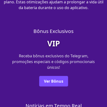
plano. Estas otimizações ajudam a prolongar a vida útil
da bateria durante o uso do aplicativo.
Bônus Exclusivos
VIP
Receba bônus exclusivos do Telegram,
promoções especiais e códigos promocionais
únicos!
Ver Bônus
Notícias em Tempo Real