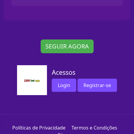
SEGUIR AGORA
Acessos
Login
Registrar-se
Políticas de Privacidade
Termos e Condições