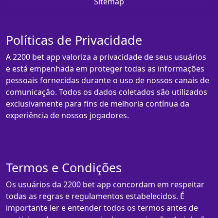
Sitemap
Políticas de Privacidade
A 2200 bet app valoriza a privacidade de seus usuários
e está empenhada em proteger todas as informações
pessoais fornecidas durante o uso de nossos canais de
comunicação. Todos os dados coletados são utilizados
exclusivamente para fins de melhoria contínua da
experiência de nossos jogadores.
Termos e Condições
Os usuários da 2200 bet app concordam em respeitar
todas as regras e regulamentos estabelecidos. É
importante ler e entender todos os termos antes de