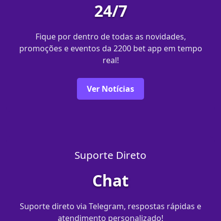
24/7
Fique por dentro de todas as novidades,
promoções e eventos da 2200 bet app em tempo
real!
Ver Notícias
Suporte Direto
Chat
Suporte direto via Telegram, respostas rápidas e
atendimento personalizado!