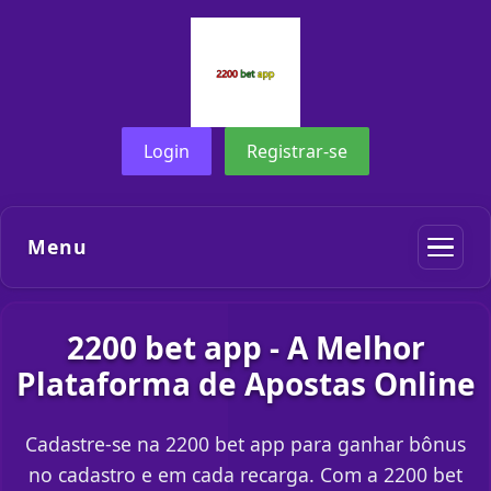
Login
Registrar-se
Menu
2200 bet app - A Melhor
Plataforma de Apostas Online
Cadastre-se na 2200 bet app para ganhar bônus
no cadastro e em cada recarga. Com a 2200 bet