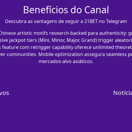
Benefícios do Canal
Descubra as vantagens de seguir a 21BET no Telegram
hinese artistic motifs research-backed para authenticity: g
sive jackpot tiers (Mini, Minor, Major, Grand) trigger alea
 feature com retrigger capability oferece unlimited theoret
r communities. Mobile optimization assegura seamless 
mercados-alvo asiáticos.
vos
Notíci