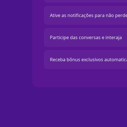
Ative as notificações para não perd
Participe das conversas e interaja
Receba bônus exclusivos automati