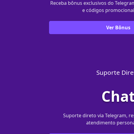
Receba bônus exclusivos do Telegra
e códigos promocionai
Ver Bônus
Suporte Dire
Cha
Suporte direto via Telegram, r
atendimento persona