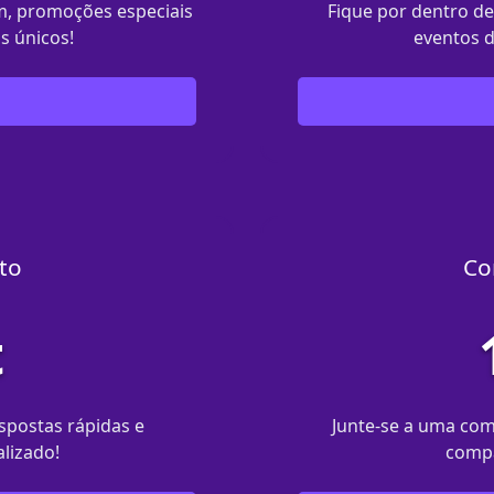
m, promoções especiais
Fique por dentro d
s únicos!
eventos 
to
Co
t
espostas rápidas e
Junte-se a uma com
lizado!
compa