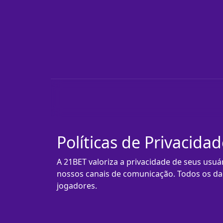
Políticas de Privacida
A 21BET valoriza a privacidade de seus usu
nossos canais de comunicação. Todos os dad
jogadores.