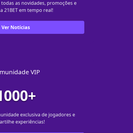
e todas as novidades, promoções e
da 21BET em tempo real!
Ver Notícias
munidade VIP
1000+
unidade exclusiva de jogadores e
rtilhe experiências!