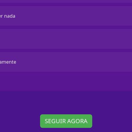
er nada
camente
SEGUIR AGORA