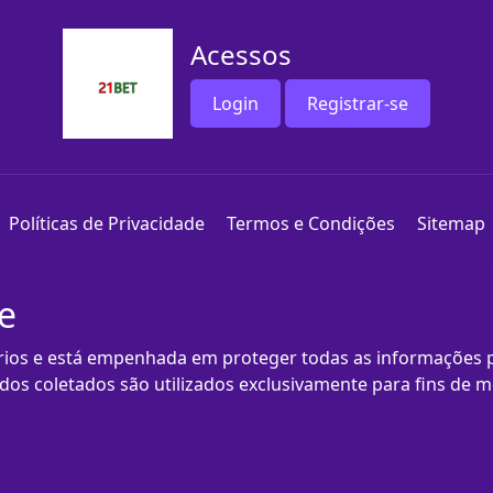
Acessos
Login
Registrar-se
Políticas de Privacidade
Termos e Condições
Sitemap
de
ários e está empenhada em proteger todas as informações 
os coletados são utilizados exclusivamente para fins de m