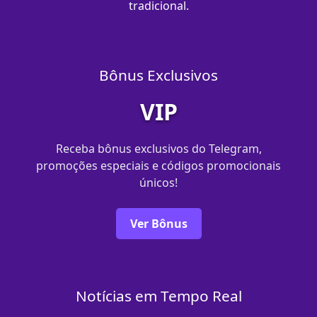
tradicional.
Bônus Exclusivos
VIP
Receba bônus exclusivos do Telegram,
promoções especiais e códigos promocionais
únicos!
Ver Bônus
Notícias em Tempo Real