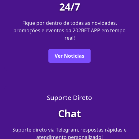
24/7
Fique por dentro de todas as novidades,
promoções e eventos da 202BET APP em tempo
real!
Ver Notícias
Suporte Direto
Chat
Suporte direto via Telegram, respostas rápidas e
atendimento personalizado!