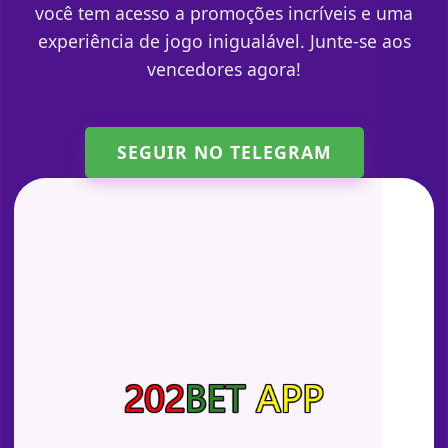
você tem acesso a promoções incríveis e uma
experiência de jogo inigualável. Junte-se aos
vencedores agora!
SEGUIR NO TELEGRAM