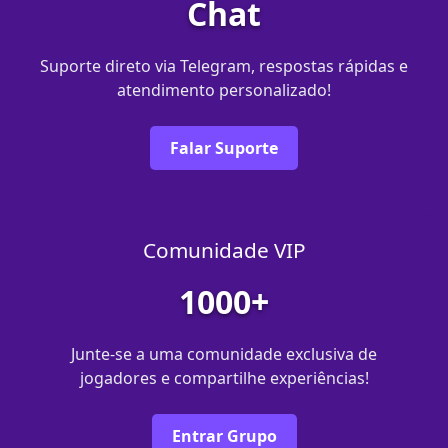
Chat
Suporte direto via Telegram, respostas rápidas e
atendimento personalizado!
Falar Suporte
Comunidade VIP
1000+
Junte-se a uma comunidade exclusiva de
jogadores e compartilhe experiências!
Entrar Grupo