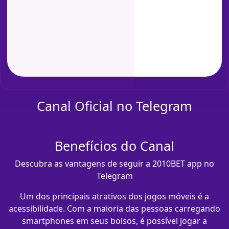
Canal Oficial no Telegram
Benefícios do Canal
Descubra as vantagens de seguir a 2010BET app no
Telegram
Um dos principais atrativos dos jogos móveis é a
acessibilidade. Com a maioria das pessoas carregando
smartphones em seus bolsos, é possível jogar a