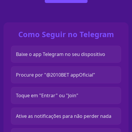
Como Seguir no Telegram
Baixe o app Telegram no seu dispositivo
Procure por "@2010BET appOficial"
Toque em "Entrar" ou "Join"
Ative as notificações para não perder nada