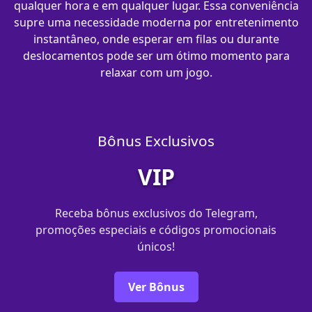
qualquer hora e em qualquer lugar. Essa conveniência
supre uma necessidade moderna por entretenimento
instantâneo, onde esperar em filas ou durante
deslocamentos pode ser um ótimo momento para
relaxar com um jogo.
Bônus Exclusivos
VIP
Receba bônus exclusivos do Telegram,
promoções especiais e códigos promocionais
únicos!
Ver Bônus