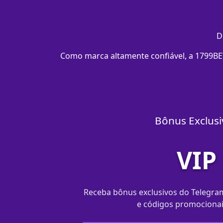
D
Como marca altamente confiável, a 1799BET
Bônus Exclusi
VIP
Receba bônus exclusivos do Telegra
e códigos promocionai