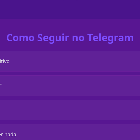
Como Seguir no Telegram
tivo
"
er nada