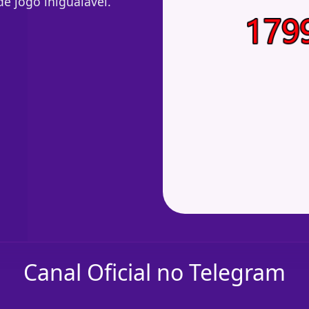
e jogo inigualável.
Canal Oficial no Telegram