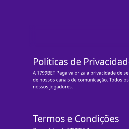
Políticas de Privacida
A 1799BET Paga valoriza a privacidade de 
de nossos canais de comunicação. Todos os 
nossos jogadores.
Termos e Condições