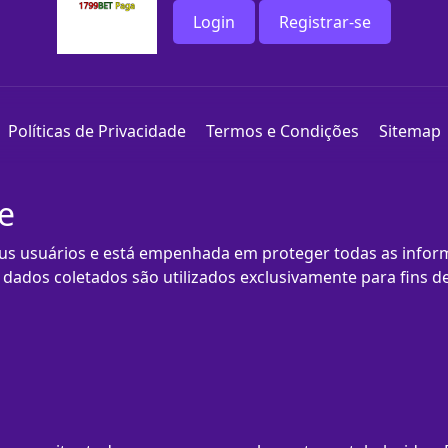
Login
Registrar-se
Políticas de Privacidade
Termos e Condições
Sitemap
de
seus usuários e está empenhada em proteger todas as infor
dados coletados são utilizados exclusivamente para fins d