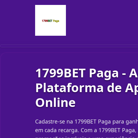
1799BET Paga - 
Plataforma de A
Online
Cadastre-se na 1799BET Paga para ganh
em cada recarga. Com a 1799BET Paga, 