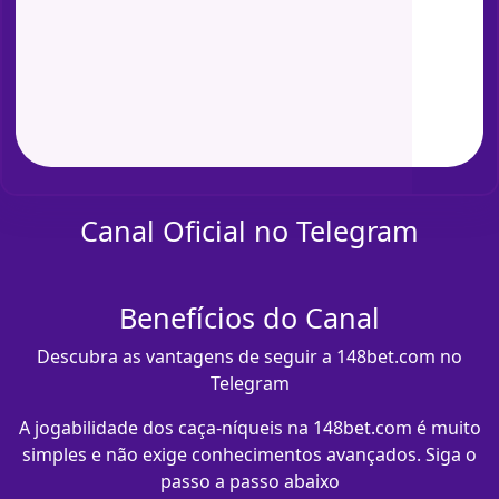
Canal Oficial no Telegram
Benefícios do Canal
Descubra as vantagens de seguir a 148bet.com no
Telegram
A jogabilidade dos caça-níqueis na 148bet.com é muito
simples e não exige conhecimentos avançados. Siga o
passo a passo abaixo