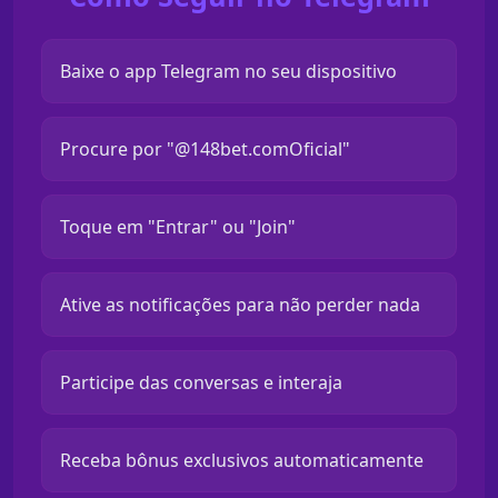
Baixe o app Telegram no seu dispositivo
Procure por "@148bet.comOficial"
Toque em "Entrar" ou "Join"
Ative as notificações para não perder nada
Participe das conversas e interaja
Receba bônus exclusivos automaticamente