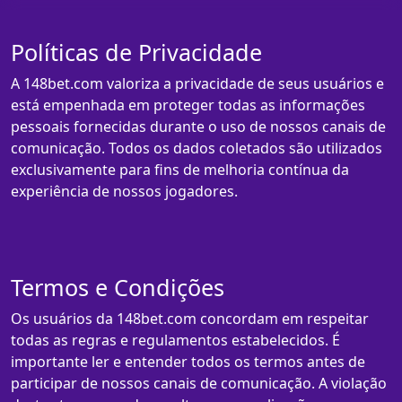
Políticas de Privacidade
A 148bet.com valoriza a privacidade de seus usuários e
está empenhada em proteger todas as informações
pessoais fornecidas durante o uso de nossos canais de
comunicação. Todos os dados coletados são utilizados
exclusivamente para fins de melhoria contínua da
experiência de nossos jogadores.
Termos e Condições
Os usuários da 148bet.com concordam em respeitar
todas as regras e regulamentos estabelecidos. É
importante ler e entender todos os termos antes de
participar de nossos canais de comunicação. A violação