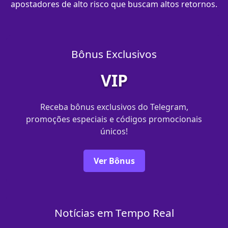
apostadores de alto risco que buscam altos retornos.
Bônus Exclusivos
VIP
Receba bônus exclusivos do Telegram,
promoções especiais e códigos promocionais
únicos!
Ver Bônus
Notícias em Tempo Real