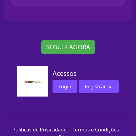
SEGUIR AGORA
Acessos
Login
Registrar-se
Políticas de Privacidade
Termos e Condições