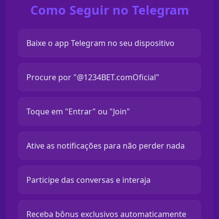
Como Seguir no Telegram
Baixe o app Telegram no seu dispositivo
Procure por "@1234BET.comOficial"
Toque em "Entrar" ou "Join"
Ative as notificações para não perder nada
Participe das conversas e interaja
Receba bônus exclusivos automaticamente