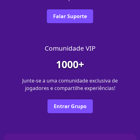
Falar Suporte
Comunidade VIP
1000+
Junte-se a uma comunidade exclusiva de
jogadores e compartilhe experiências!
Entrar Grupo