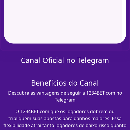
Canal Oficial no Telegram
Benefícios do Canal
Descubra as vantagens de seguir a 1234BET.com no
Telegram
O 1234BET.com que os jogadores dobrem ou
tripliquem suas apostas para ganhos maiores. Essa
flexibilidade atrai tanto jogadores de baixo risco quanto