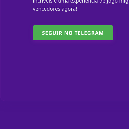
incríveis e uma experiência de jogo inig
vencedores agora!
SEGUIR NO TELEGRAM