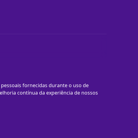
 pessoais fornecidas durante o uso de
elhoria contínua da experiência de nossos