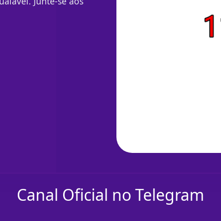
ualável. Junte-se aos
Canal Oficial no Telegram