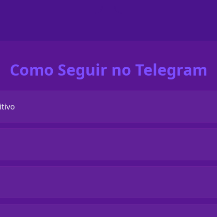
Como Seguir no Telegram
tivo