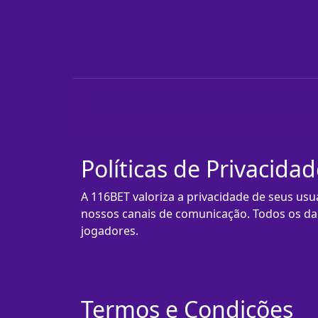
Políticas de Privacida
A 116BET valoriza a privacidade de seus us
nossos canais de comunicação. Todos os dad
jogadores.
Termos e Condições