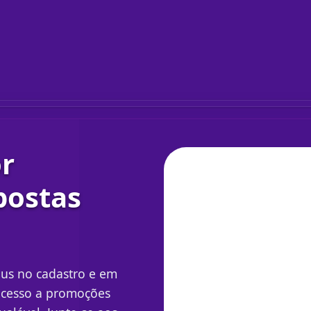
or
postas
us no cadastro e em
acesso a promoções