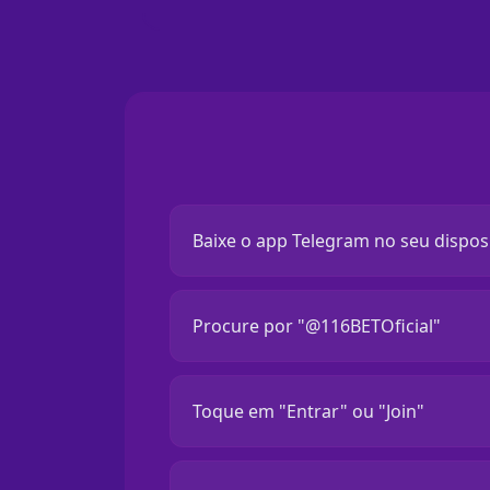
Baixe o app Telegram no seu disposi
Procure por "@116BETOficial"
Toque em "Entrar" ou "Join"