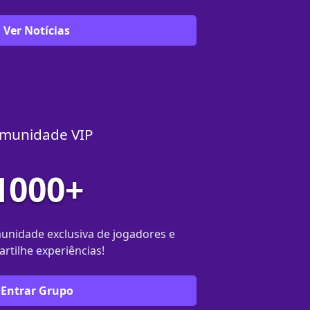
Ver Notícias
munidade VIP
1000+
unidade exclusiva de jogadores e
rtilhe experiências!
Entrar Grupo