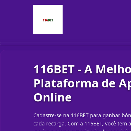
116BET - A Melh
Plataforma de A
Online
Cadastre-se na 116BET para ganhar bôn
cada recarga. Com a 116BET, você tem 