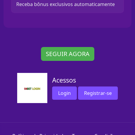
Receba bônus exclusivos automaticamente
SEGUIR AGORA
Acessos
Login
Registrar-se