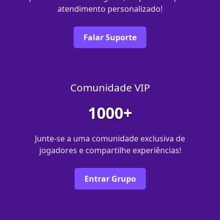
atendimento personalizado!
Falar Suporte
Comunidade VIP
1000+
Junte-se a uma comunidade exclusiva de
jogadores e compartilhe experiências!
Entrar Grupo