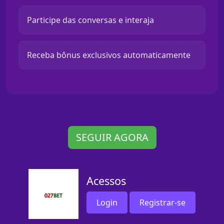
Participe das conversas e interaja
Receba bônus exclusivos automaticamente
SEGUIR AGORA
Acessos
Login
Registrar-se