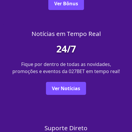
Ver Bônus
Notícias em Tempo Real
24/7
Fique por dentro de todas as novidades,
promoções e eventos da 027BET em tempo real!
Ver Notícias
Suporte Direto