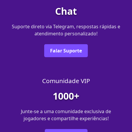
Chat
Suporte direto via Telegram, respostas rápidas e
atendimento personalizado!
Falar Suporte
Comunidade VIP
1000+
Junte-se a uma comunidade exclusiva de
jogadores e compartilhe experiências!